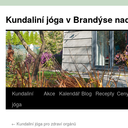
Přejít
k
Kundaliní jóga v Brandýse n
obsahu
webu
Kundaliní
Akce
Kalendář
Blog
Recepty
Cen
jóga
←
Kundaliní jóga pro zdraví orgánů