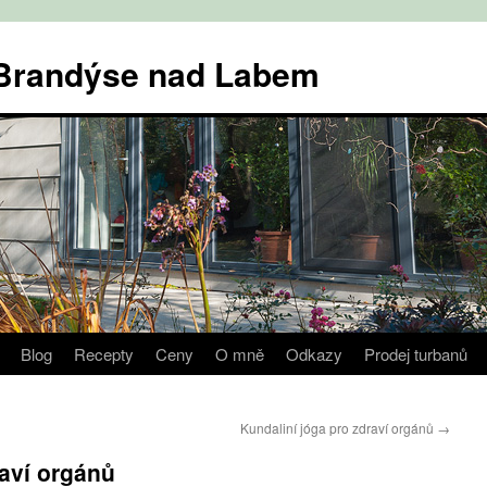
v Brandýse nad Labem
Blog
Recepty
Ceny
O mně
Odkazy
Prodej turbanů
Kundaliní jóga pro zdraví orgánů
→
raví orgánů