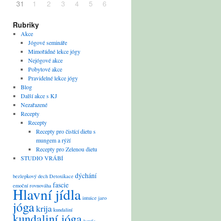
31
1
2
3
4
5
6
Rubriky
Akce
Jógové semináře
Mimořádné lekce jógy
Nejógové akce
Pobytové akce
Pravidelné lekce jógy
Blog
Další akce s KJ
Nezařazené
Recepty
Recepty
Recepty pro čistící dietu s
mungem a rýží
Recepty pro Zelenou dietu
STUDIO VRÁBÍ
dýchání
bezlepkový
dech
Detoxikace
fascie
emoční rovnováha
Hlavní jídla
intuice
jaro
jóga
krija
kundaliní
kundaliní jóga