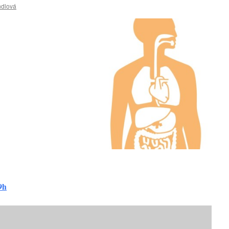
ndlová
9h