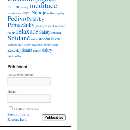
lymfa
meditace
mantra
mantry
Nápoje
mysl
menstruace
online
orgány
Pečivo
Polévky
Pomazánky
pranajám
páteř
reaxace
relaxace
Saláty
recept
seminář
Snídaně
srdeční čakra
srdce
sádhana
třetí čakra
uvolnění
zdraví
záda
ásana
čakry
Zákusky
úplněk
živá hudba
Přihlášení
Uživatelské jméno:
Heslo:
Přihlásit mě trvale
Zaregistrovat se
Přihlásit se
Ztracené heslo