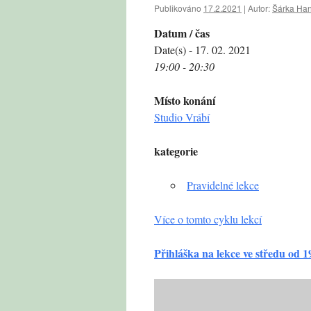
Publikováno
17.2.2021
|
Autor:
Šárka Ha
Datum / čas
Date(s) - 17. 02. 2021
19:00 - 20:30
Místo konání
Studio Vrábí
kategorie
Pravidelné lekce
Více o tomto cyklu lekcí
Přihláška na lekce ve středu od 1