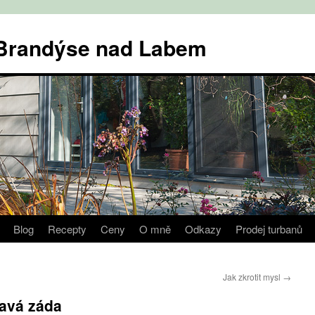
v Brandýse nad Labem
Blog
Recepty
Ceny
O mně
Odkazy
Prodej turbanů
Jak zkrotit mysl
→
ravá záda