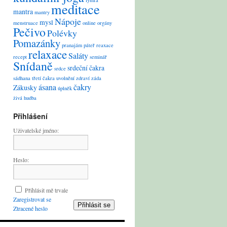
lymfa
meditace
mantra
mantry
Nápoje
mysl
menstruace
online
orgány
Pečivo
Polévky
Pomazánky
pranajám
páteř
reaxace
relaxace
Saláty
recept
seminář
Snídaně
srdeční čakra
srdce
sádhana
třetí čakra
uvolnění
zdraví
záda
ásana
čakry
Zákusky
úplněk
živá hudba
Přihlášení
Uživatelské jméno:
Heslo:
Přihlásit mě trvale
Zaregistrovat se
Přihlásit se
Ztracené heslo