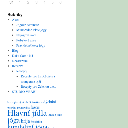
31
1
2
3
4
5
6
Rubriky
Akce
Jógové semináře
Mimořádné lekce jógy
Nejógové akce
Pobytové akce
Pravidelné lekce jógy
Blog
Další akce s KJ
Nezařazené
Recepty
Recepty
Recepty pro čistící dietu s
mungem a rýží
Recepty pro Zelenou dietu
STUDIO VRÁBÍ
dýchání
bezlepkový
dech
Detoxikace
fascie
emoční rovnováha
Hlavní jídla
intuice
jaro
jóga
krija
kundaliní
kundaliní jóga