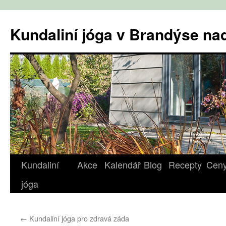
Přejít
k
Kundaliní jóga v Brandýse n
obsahu
webu
Kundaliní
Akce
Kalendář
Blog
Recepty
Cen
jóga
←
Kundaliní jóga pro zdravá záda