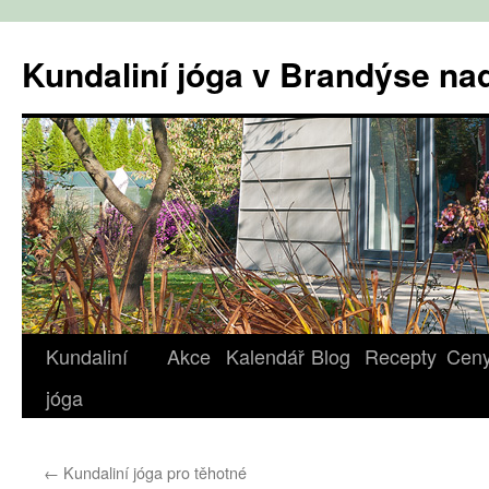
Přejít
k
Kundaliní jóga v Brandýse n
obsahu
webu
Kundaliní
Akce
Kalendář
Blog
Recepty
Cen
jóga
←
Kundaliní jóga pro těhotné