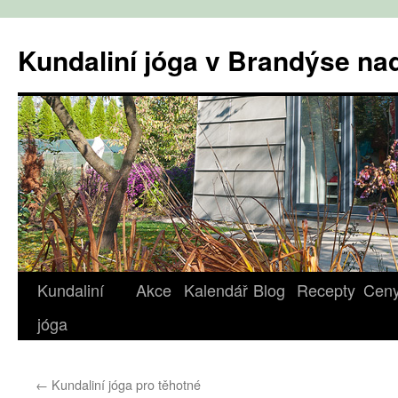
Přejít
k
Kundaliní jóga v Brandýse n
obsahu
webu
Kundaliní
Akce
Kalendář
Blog
Recepty
Cen
jóga
←
Kundaliní jóga pro těhotné