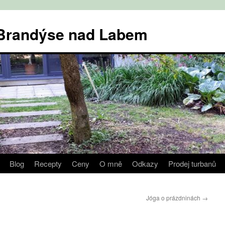
v Brandýse nad Labem
Blog
Recepty
Ceny
O mně
Odkazy
Prodej turbanů
Jóga o prázdninách
→