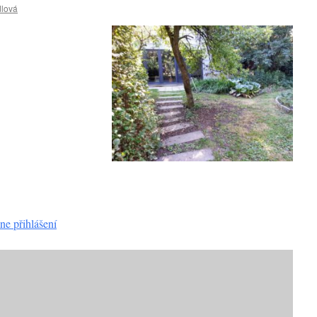
lová
ne přihlášení