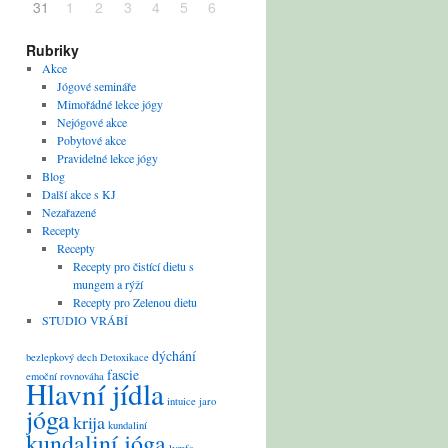
31
1
2
3
4
5
6
Rubriky
Akce
Jógové semináře
Mimořádné lekce jógy
Nejógové akce
Pobytové akce
Pravidelné lekce jógy
Blog
Další akce s KJ
Nezařazené
Recepty
Recepty
Recepty pro čistící dietu s
mungem a rýží
Recepty pro Zelenou dietu
STUDIO VRÁBÍ
dýchání
bezlepkový
dech
Detoxikace
fascie
emoční rovnováha
Hlavní jídla
intuice
jaro
jóga
krija
kundaliní
kundaliní jóga