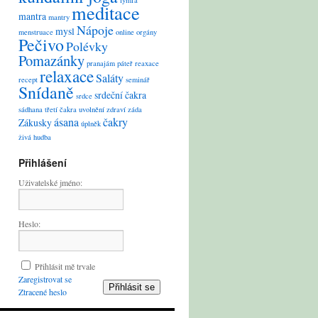
lymfa
meditace
mantra
mantry
Nápoje
mysl
menstruace
online
orgány
Pečivo
Polévky
Pomazánky
pranajám
páteř
reaxace
relaxace
Saláty
recept
seminář
Snídaně
srdeční čakra
srdce
sádhana
třetí čakra
uvolnění
zdraví
záda
ásana
čakry
Zákusky
úplněk
živá hudba
Přihlášení
Uživatelské jméno:
Heslo:
Přihlásit mě trvale
Zaregistrovat se
Přihlásit se
Ztracené heslo