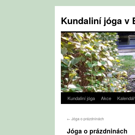
Přejít
k
Kundaliní jóga 
obsahu
webu
Kundaliní jóga
Akce
Kalendář
←
Jóga o prázdninách
Jóga o prázdninách