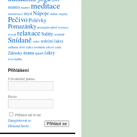
lymfa
meditace
mantra
mantry
Nápoje
mysl
menstruace
online
orgány
Pečivo
Polévky
Pomazánky
pranajám
páteř
reaxace
relaxace
Saláty
recept
seminář
Snídaně
srdeční čakra
srdce
sádhana
třetí čakra
uvolnění
zdraví
záda
ásana
čakry
Zákusky
úplněk
živá hudba
Přihlášení
Uživatelské jméno:
Heslo:
Přihlásit mě trvale
Zaregistrovat se
Přihlásit se
Ztracené heslo