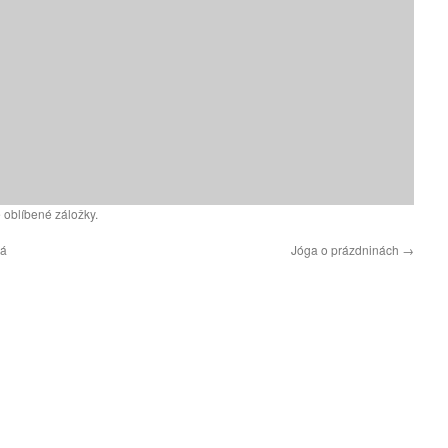
 oblíbené záložky.
já
Jóga o prázdninách
→