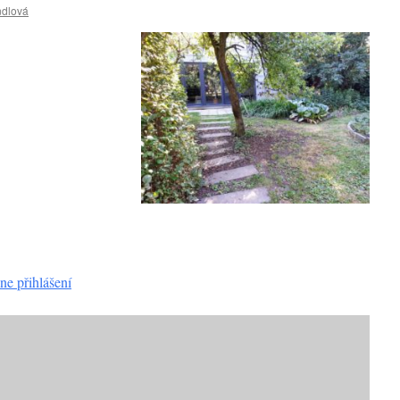
ndlová
ne přihlášení