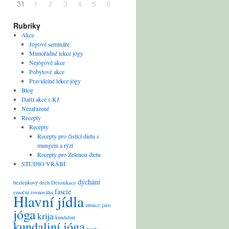
31
1
2
3
4
5
6
Rubriky
Akce
Jógové semináře
Mimořádné lekce jógy
Nejógové akce
Pobytové akce
Pravidelné lekce jógy
Blog
Další akce s KJ
Nezařazené
Recepty
Recepty
Recepty pro čistící dietu s
mungem a rýží
Recepty pro Zelenou dietu
STUDIO VRÁBÍ
dýchání
bezlepkový
dech
Detoxikace
fascie
emoční rovnováha
Hlavní jídla
intuice
jaro
jóga
krija
kundaliní
kundaliní jóga