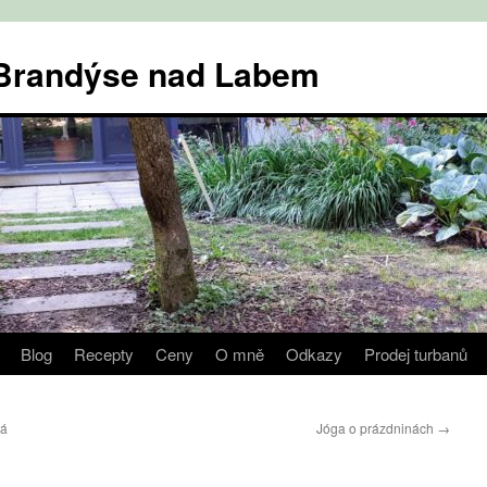
v Brandýse nad Labem
Blog
Recepty
Ceny
O mně
Odkazy
Prodej turbanů
já
Jóga o prázdninách
→