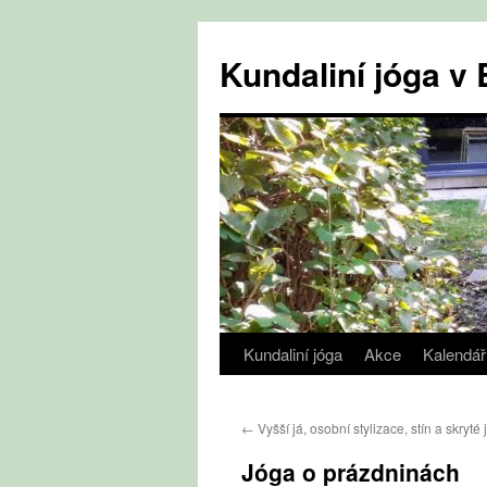
Přejít
k
Kundaliní jóga 
obsahu
webu
Kundaliní jóga
Akce
Kalendář
←
Vyšší já, osobní stylizace, stín a skryté 
Jóga o prázdninách