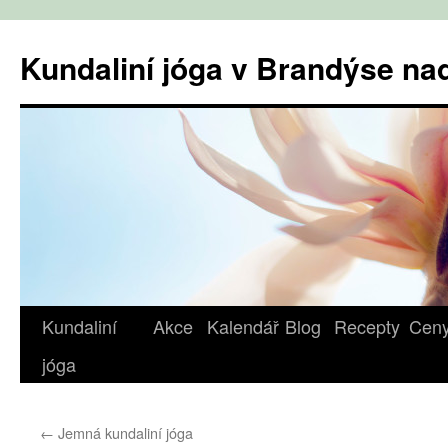
Přejít
k
Kundaliní jóga v Brandýse n
obsahu
webu
Kundaliní
Akce
Kalendář
Blog
Recepty
Cen
jóga
←
Jemná kundaliní jóga