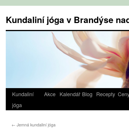
Přejít
k
Kundaliní jóga v Brandýse n
obsahu
webu
Kundaliní
Akce
Kalendář
Blog
Recepty
Cen
jóga
←
Jemná kundaliní jóga