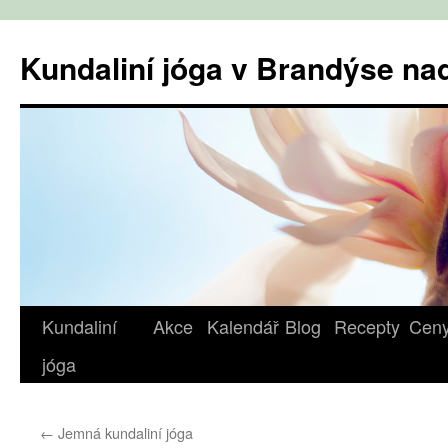
Přejít
k
Kundaliní jóga v Brandýse n
obsahu
webu
Kundaliní
Akce
Kalendář
Blog
Recepty
Cen
jóga
←
Jemná kundaliní jóga