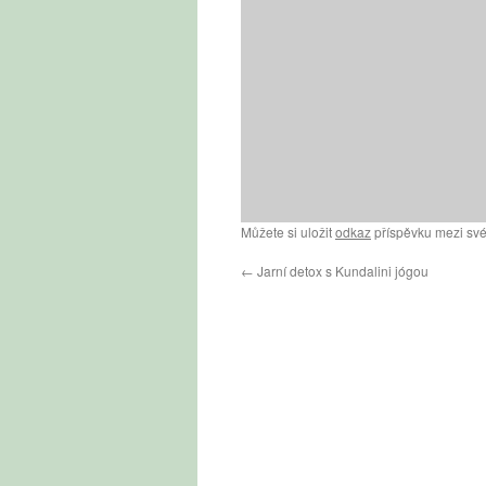
Můžete si uložit
odkaz
příspěvku mezi své
←
Jarní detox s Kundalini jógou