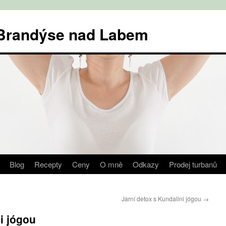
v Brandýse nad Labem
Blog
Recepty
Ceny
O mně
Odkazy
Prodej turbanů
Jarní detox s Kundalini jógou
→
i jógou