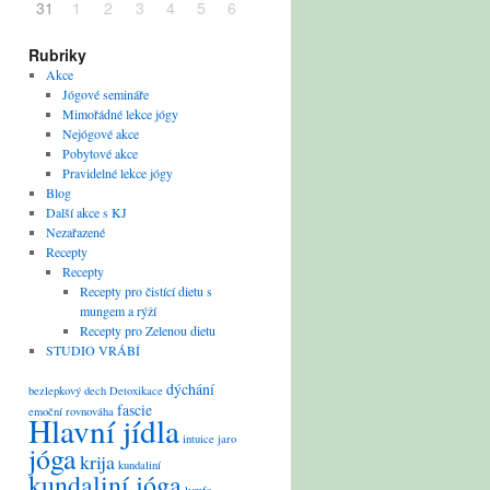
31
1
2
3
4
5
6
Rubriky
Akce
Jógové semináře
Mimořádné lekce jógy
Nejógové akce
Pobytové akce
Pravidelné lekce jógy
Blog
Další akce s KJ
Nezařazené
Recepty
Recepty
Recepty pro čistící dietu s
mungem a rýží
Recepty pro Zelenou dietu
STUDIO VRÁBÍ
dýchání
bezlepkový
dech
Detoxikace
fascie
emoční rovnováha
Hlavní jídla
intuice
jaro
jóga
krija
kundaliní
kundaliní jóga