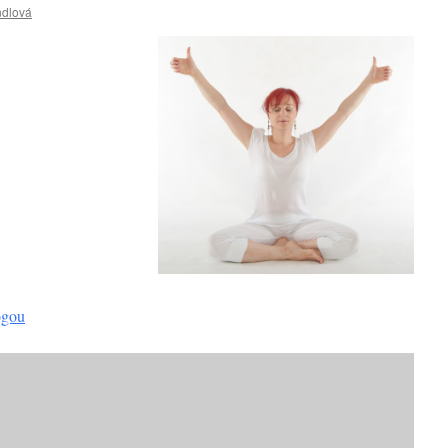
ndlová
ógou