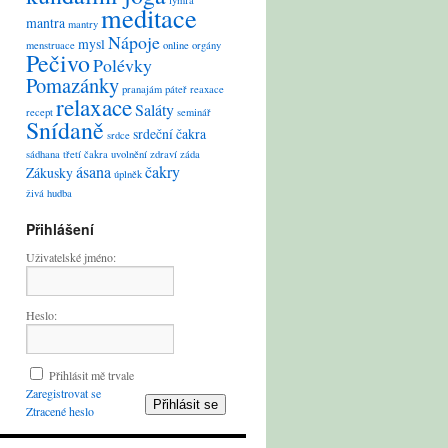
lymfa
meditace
mantra
mantry
Nápoje
mysl
menstruace
online
orgány
Pečivo
Polévky
Pomazánky
pranajám
páteř
reaxace
relaxace
Saláty
recept
seminář
Snídaně
srdeční čakra
srdce
sádhana
třetí čakra
uvolnění
zdraví
záda
ásana
čakry
Zákusky
úplněk
živá hudba
Přihlášení
Uživatelské jméno:
Heslo:
Přihlásit mě trvale
Zaregistrovat se
Přihlásit se
Ztracené heslo