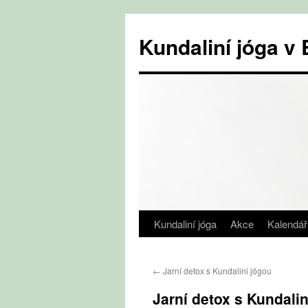
Přejít
k
Kundaliní jóga 
obsahu
webu
Kundaliní jóga
Akce
Kalendář
←
Jarní detox s Kundalini jógou
Jarní detox s Kundalin