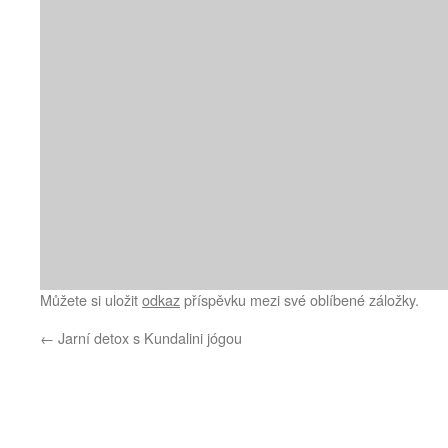
Můžete si uložit
odkaz
příspěvku mezi své oblíbené záložky.
←
Jarní detox s Kundalini jógou