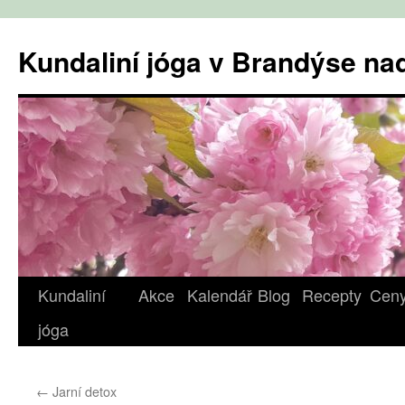
Přejít
k
Kundaliní jóga v Brandýse n
obsahu
webu
Kundaliní
Akce
Kalendář
Blog
Recepty
Cen
jóga
←
Jarní detox