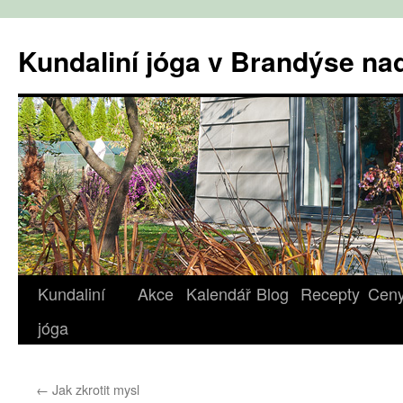
Přejít
k
Kundaliní jóga v Brandýse n
obsahu
webu
Kundaliní
Akce
Kalendář
Blog
Recepty
Cen
jóga
←
Jak zkrotit mysl