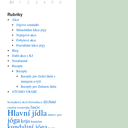
31
1
2
3
4
5
6
Rubriky
Akce
Jógové semináře
Mimořádné lekce jógy
Nejógové akce
Pobytové akce
Pravidelné lekce jógy
Blog
Další akce s KJ
Nezařazené
Recepty
Recepty
Recepty pro čistící dietu s
mungem a rýží
Recepty pro Zelenou dietu
STUDIO VRÁBÍ
dýchání
bezlepkový
dech
Detoxikace
fascie
emoční rovnováha
Hlavní jídla
intuice
jaro
jóga
krija
kundaliní
kundaliní jóga