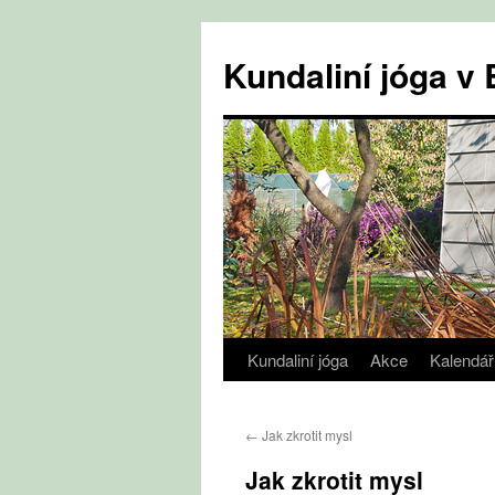
Přejít
k
Kundaliní jóga 
obsahu
webu
Kundaliní jóga
Akce
Kalendář
←
Jak zkrotit mysl
Jak zkrotit mysl