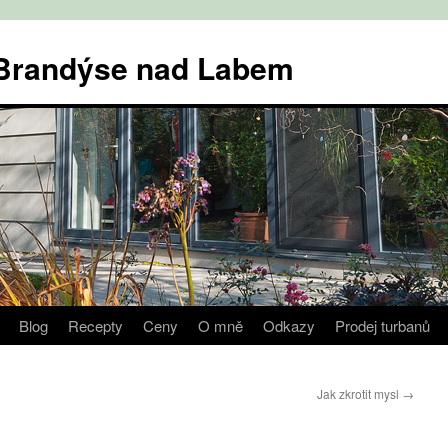
v Brandýse nad Labem
Blog
Recepty
Ceny
O mně
Odkazy
Prodej turbanů
Jak zkrotit mysl
→