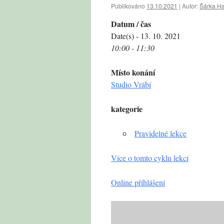
Publikováno
13.10.2021
|
Autor:
Šárka H
Datum / čas
Date(s) - 13. 10. 2021
10:00 - 11:30
Místo konání
Studio Vrábí
kategorie
Pravidelné lekce
Více o tomto cyklu lekcí
Online přihlášení