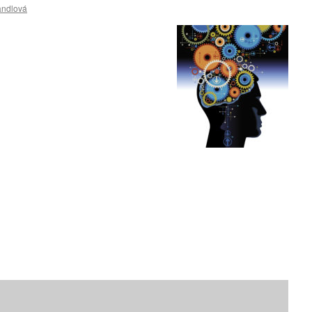
andlová