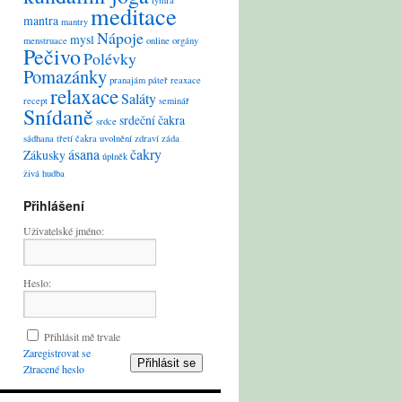
lymfa
meditace
mantra
mantry
Nápoje
mysl
menstruace
online
orgány
Pečivo
Polévky
Pomazánky
pranajám
páteř
reaxace
relaxace
Saláty
recept
seminář
Snídaně
srdeční čakra
srdce
sádhana
třetí čakra
uvolnění
zdraví
záda
ásana
čakry
Zákusky
úplněk
živá hudba
Přihlášení
Uživatelské jméno:
Heslo:
Přihlásit mě trvale
Zaregistrovat se
Přihlásit se
Ztracené heslo