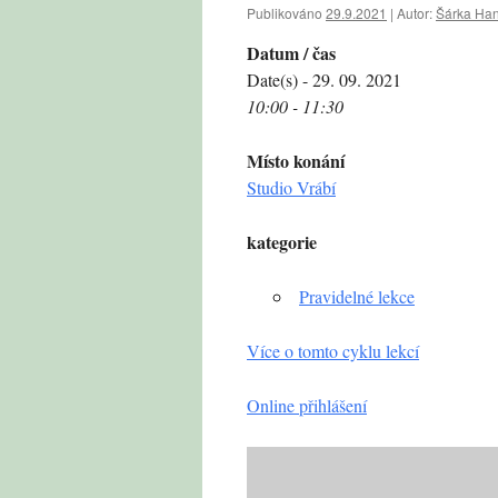
Publikováno
29.9.2021
|
Autor:
Šárka Ha
Datum / čas
Date(s) - 29. 09. 2021
10:00 - 11:30
Místo konání
Studio Vrábí
kategorie
Pravidelné lekce
Více o tomto cyklu lekcí
Online přihlášení