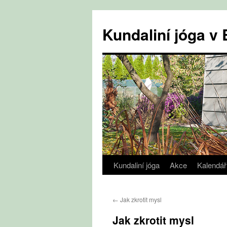
Přejít
k
Kundaliní jóga 
obsahu
webu
Kundaliní jóga
Akce
Kalendář
←
Jak zkrotit mysl
Jak zkrotit mysl