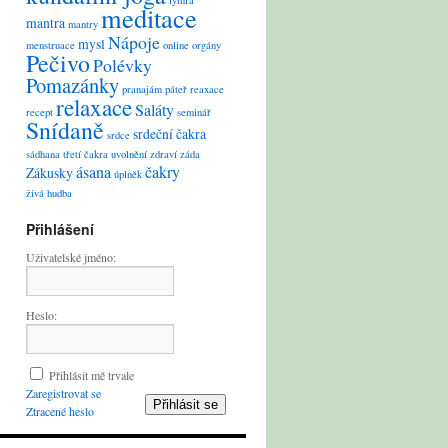
lymfa
meditace
mantra
mantry
Nápoje
mysl
menstruace
online
orgány
Pečivo
Polévky
Pomazánky
pranajám
páteř
reaxace
relaxace
Saláty
recept
seminář
Snídaně
srdeční čakra
srdce
sádhana
třetí čakra
uvolnění
zdraví
záda
ásana
čakry
Zákusky
úplněk
živá hudba
Přihlášení
Uživatelské jméno:
Heslo:
Přihlásit mě trvale
Zaregistrovat se
Přihlásit se
Ztracené heslo