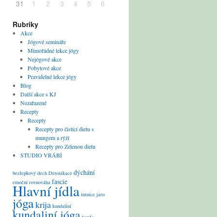
31
1
2
3
4
5
6
Rubriky
Akce
Jógové semináře
Mimořádné lekce jógy
Nejógové akce
Pobytové akce
Pravidelné lekce jógy
Blog
Další akce s KJ
Nezařazené
Recepty
Recepty
Recepty pro čistící dietu s
mungem a rýží
Recepty pro Zelenou dietu
STUDIO VRÁBÍ
dýchání
bezlepkový
dech
Detoxikace
fascie
emoční rovnováha
Hlavní jídla
intuice
jaro
jóga
krija
kundaliní
kundaliní jóga