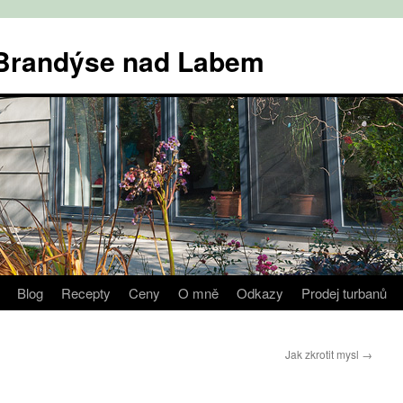
v Brandýse nad Labem
Blog
Recepty
Ceny
O mně
Odkazy
Prodej turbanů
Jak zkrotit mysl
→