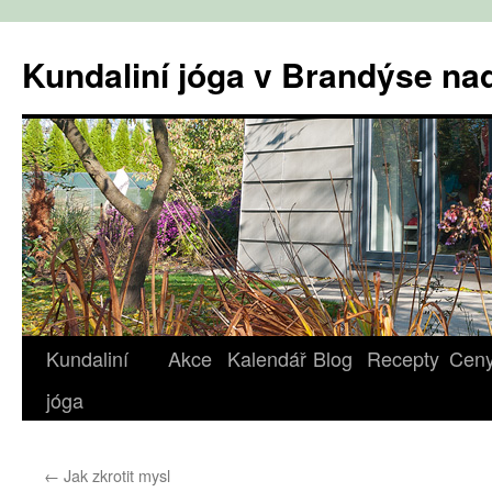
Přejít
k
Kundaliní jóga v Brandýse n
obsahu
webu
Kundaliní
Akce
Kalendář
Blog
Recepty
Cen
jóga
←
Jak zkrotit mysl