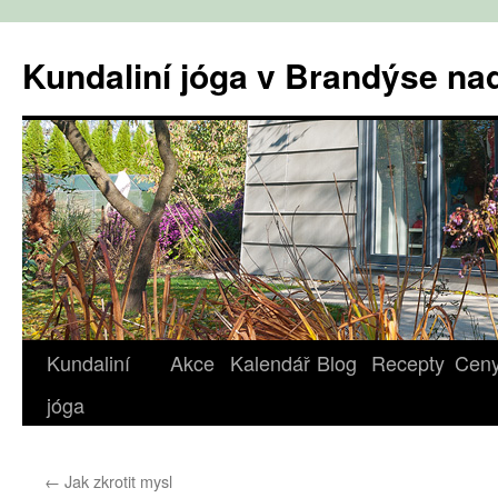
Přejít
k
Kundaliní jóga v Brandýse n
obsahu
webu
Kundaliní
Akce
Kalendář
Blog
Recepty
Cen
jóga
←
Jak zkrotit mysl