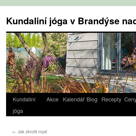
Přejít
k
Kundaliní jóga v Brandýse n
obsahu
webu
Kundaliní
Akce
Kalendář
Blog
Recepty
Cen
jóga
←
Jak zkrotit mysl