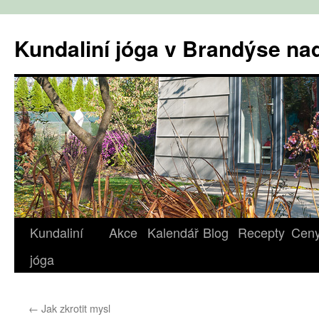
Přejít
k
Kundaliní jóga v Brandýse n
obsahu
webu
Kundaliní
Akce
Kalendář
Blog
Recepty
Cen
jóga
←
Jak zkrotit mysl