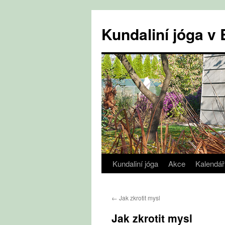
Přejít
k
Kundaliní jóga 
obsahu
webu
Kundaliní jóga
Akce
Kalendář
←
Jak zkrotit mysl
Jak zkrotit mysl