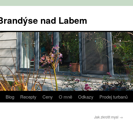
v Brandýse nad Labem
Blog
Recepty
Ceny
O mně
Odkazy
Prodej turbanů
Jak zkrotit mysl
→