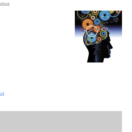
ndlová
kcí