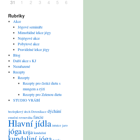
31
1
2
3
4
5
6
Rubriky
Akce
Jógové semináře
Mimořádné lekce jógy
Nejógové akce
Pobytové akce
Pravidelné lekce jógy
Blog
Další akce s KJ
Nezařazené
Recepty
Recepty
Recepty pro čistící dietu s
mungem a rýží
Recepty pro Zelenou dietu
STUDIO VRÁBÍ
dýchání
bezlepkový
dech
Detoxikace
fascie
emoční rovnováha
Hlavní jídla
intuice
jaro
jóga
krija
kundaliní
kundaliní jóga