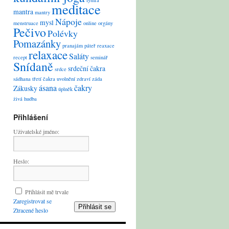
lymfa
meditace
mantra
mantry
Nápoje
mysl
menstruace
online
orgány
Pečivo
Polévky
Pomazánky
pranajám
páteř
reaxace
relaxace
Saláty
recept
seminář
Snídaně
srdeční čakra
srdce
sádhana
třetí čakra
uvolnění
zdraví
záda
ásana
čakry
Zákusky
úplněk
živá hudba
Přihlášení
Uživatelské jméno:
Heslo:
Přihlásit mě trvale
Zaregistrovat se
Přihlásit se
Ztracené heslo