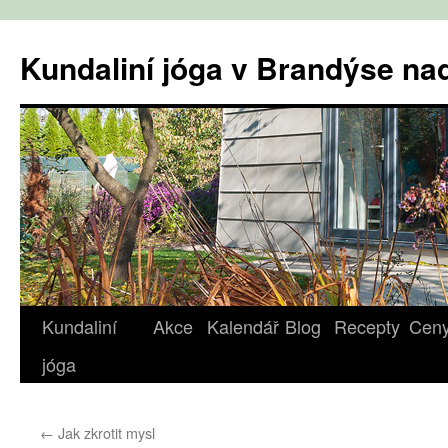
Přejít
k
Kundaliní jóga v Brandýse n
obsahu
webu
Kundaliní
Akce
Kalendář
Blog
Recepty
Cen
jóga
←
Jak zkrotit mysl