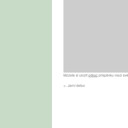
Můžete si uložit
odkaz
příspěvku mezi své
←
Jarní detox