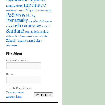
lymfa
meditace
mantra
mantry
Nápoje
mysl
menstruace
online
orgány
Pečivo
Polévky
Pomazánky
pranajám
páteř
reaxace
relaxace
Saláty
recept
seminář
Snídaně
srdeční čakra
srdce
sádhana
třetí čakra
uvolnění
zdraví
záda
ásana
čakry
Zákusky
úplněk
živá hudba
Přihlášení
Uživatelské jméno:
Heslo:
Přihlásit mě trvale
Zaregistrovat se
Přihlásit se
Ztracené heslo