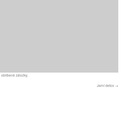
 oblíbené záložky.
Jarní detox
→