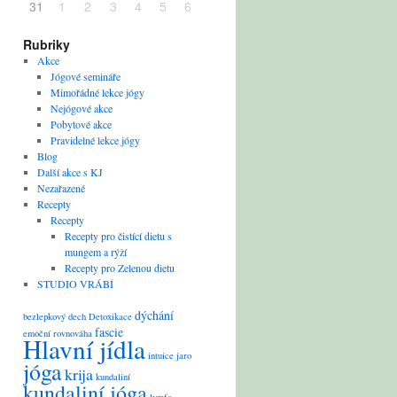
31
1
2
3
4
5
6
Rubriky
Akce
Jógové semináře
Mimořádné lekce jógy
Nejógové akce
Pobytové akce
Pravidelné lekce jógy
Blog
Další akce s KJ
Nezařazené
Recepty
Recepty
Recepty pro čistící dietu s
mungem a rýží
Recepty pro Zelenou dietu
STUDIO VRÁBÍ
dýchání
bezlepkový
dech
Detoxikace
fascie
emoční rovnováha
Hlavní jídla
intuice
jaro
jóga
krija
kundaliní
kundaliní jóga