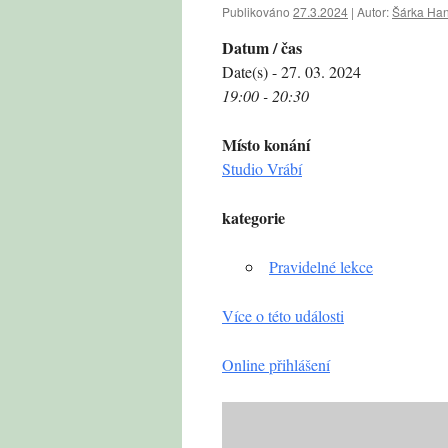
Publikováno
27.3.2024
|
Autor:
Šárka Ha
Datum / čas
Date(s) - 27. 03. 2024
19:00 - 20:30
Místo konání
Studio Vrábí
kategorie
Pravidelné lekce
Více o této události
Online přihlášení