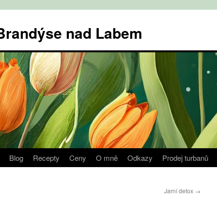
v Brandýse nad Labem
Blog
Recepty
Ceny
O mně
Odkazy
Prodej turbanů
Jarní detox
→