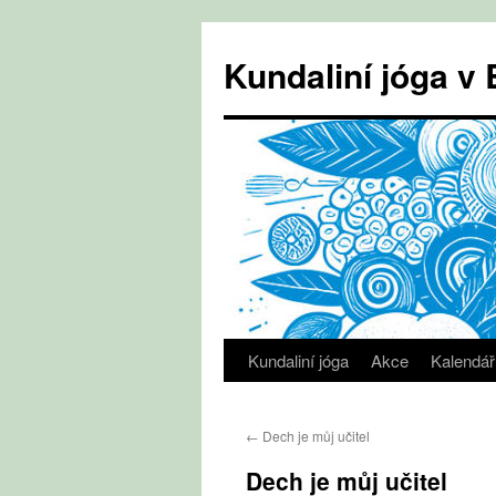
Přejít
k
Kundaliní jóga 
obsahu
webu
Kundaliní jóga
Akce
Kalendář
←
Dech je můj učitel
Dech je můj učitel