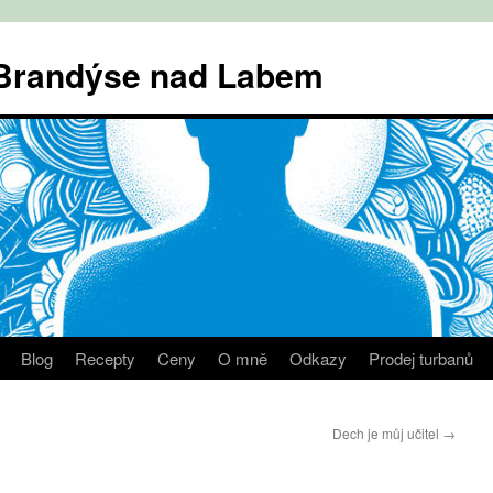
v Brandýse nad Labem
Blog
Recepty
Ceny
O mně
Odkazy
Prodej turbanů
Dech je můj učitel
→