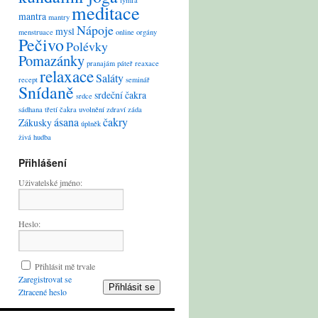
lymfa
meditace
mantra
mantry
Nápoje
mysl
menstruace
online
orgány
Pečivo
Polévky
Pomazánky
pranajám
páteř
reaxace
relaxace
Saláty
recept
seminář
Snídaně
srdeční čakra
srdce
sádhana
třetí čakra
uvolnění
zdraví
záda
ásana
čakry
Zákusky
úplněk
živá hudba
Přihlášení
Uživatelské jméno:
Heslo:
Přihlásit mě trvale
Zaregistrovat se
Přihlásit se
Ztracené heslo