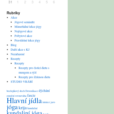
31
1
2
3
4
5
6
Rubriky
Akce
Jógové semináře
Mimořádné lekce jógy
Nejógové akce
Pobytové akce
Pravidelné lekce jógy
Blog
Další akce s KJ
Nezařazené
Recepty
Recepty
Recepty pro čistící dietu s
mungem a rýží
Recepty pro Zelenou dietu
STUDIO VRÁBÍ
dýchání
bezlepkový
dech
Detoxikace
fascie
emoční rovnováha
Hlavní jídla
intuice
jaro
jóga
krija
kundaliní
kundaliní jóga