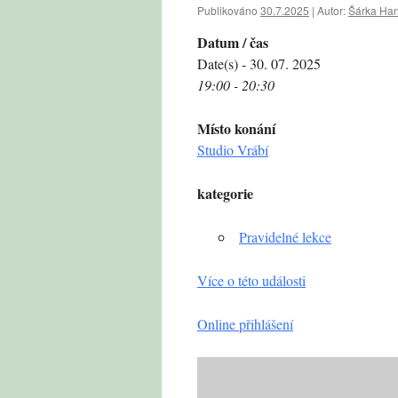
Publikováno
30.7.2025
|
Autor:
Šárka Ha
Datum / čas
Date(s) - 30. 07. 2025
19:00 - 20:30
Místo konání
Studio Vrábí
kategorie
Pravidelné lekce
Více o této události
Online přihlášení