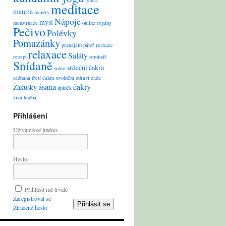
lymfa
meditace
mantra
mantry
Nápoje
mysl
menstruace
online
orgány
Pečivo
Polévky
Pomazánky
pranajám
páteř
reaxace
relaxace
Saláty
recept
seminář
Snídaně
srdeční čakra
srdce
sádhana
třetí čakra
uvolnění
zdraví
záda
ásana
čakry
Zákusky
úplněk
živá hudba
Přihlášení
Uživatelské jméno:
Heslo:
Přihlásit mě trvale
Zaregistrovat se
Přihlásit se
Ztracené heslo