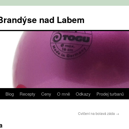
v Brandýse nad Labem
Blog
Recepty
Ceny
O mně
Odkazy
Prodej turbanů
Cvičení na bolavá záda
→
a