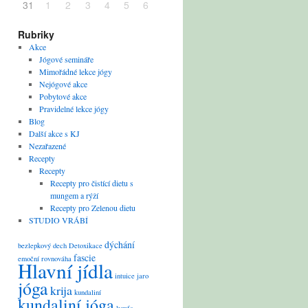
31
1
2
3
4
5
6
Rubriky
Akce
Jógové semináře
Mimořádné lekce jógy
Nejógové akce
Pobytové akce
Pravidelné lekce jógy
Blog
Další akce s KJ
Nezařazené
Recepty
Recepty
Recepty pro čistící dietu s
mungem a rýží
Recepty pro Zelenou dietu
STUDIO VRÁBÍ
dýchání
bezlepkový
dech
Detoxikace
fascie
emoční rovnováha
Hlavní jídla
intuice
jaro
jóga
krija
kundaliní
kundaliní jóga