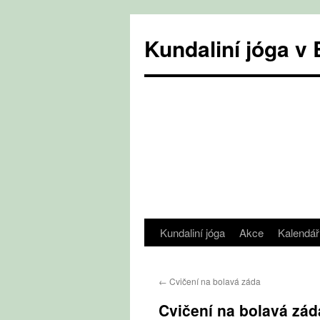
Přejít
k
Kundaliní jóga 
obsahu
webu
Kundaliní jóga
Akce
Kalendář
←
Cvičení na bolavá záda
Cvičení na bolavá zád