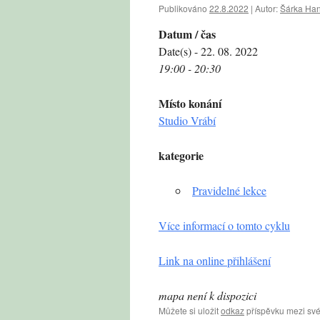
Publikováno
22.8.2022
|
Autor:
Šárka Ha
Datum / čas
Date(s) - 22. 08. 2022
19:00 - 20:30
Místo konání
Studio Vrábí
kategorie
Pravidelné lekce
Více informací o tomto cyklu
Link na online přihlášení
mapa není k dispozici
Můžete si uložit
odkaz
příspěvku mezi své