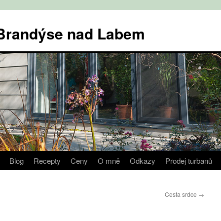
v Brandýse nad Labem
Blog
Recepty
Ceny
O mně
Odkazy
Prodej turbanů
Cesta srdce
→