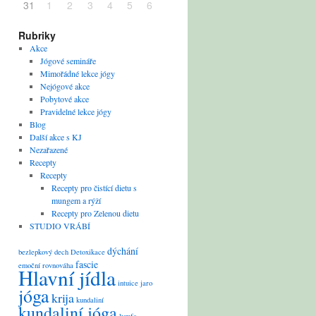
31
1
2
3
4
5
6
Rubriky
Akce
Jógové semináře
Mimořádné lekce jógy
Nejógové akce
Pobytové akce
Pravidelné lekce jógy
Blog
Další akce s KJ
Nezařazené
Recepty
Recepty
Recepty pro čistící dietu s
mungem a rýží
Recepty pro Zelenou dietu
STUDIO VRÁBÍ
dýchání
bezlepkový
dech
Detoxikace
fascie
emoční rovnováha
Hlavní jídla
intuice
jaro
jóga
krija
kundaliní
kundaliní jóga