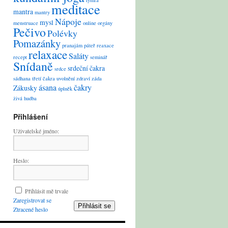
lymfa
meditace
mantra
mantry
Nápoje
mysl
menstruace
online
orgány
Pečivo
Polévky
Pomazánky
pranajám
páteř
reaxace
relaxace
Saláty
recept
seminář
Snídaně
srdeční čakra
srdce
sádhana
třetí čakra
uvolnění
zdraví
záda
ásana
čakry
Zákusky
úplněk
živá hudba
Přihlášení
Uživatelské jméno:
Heslo:
Přihlásit mě trvale
Zaregistrovat se
Přihlásit se
Ztracené heslo