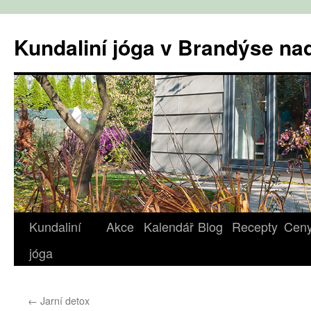
Přejít
k
Kundaliní jóga v Brandýse n
obsahu
webu
Kundaliní
Akce
Kalendář
Blog
Recepty
Cen
jóga
←
Jarní detox