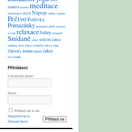
lymfa
meditace
mantra
mantry
Nápoje
mysl
menstruace
online
orgány
Pečivo
Polévky
Pomazánky
pranajám
páteř
reaxace
relaxace
Saláty
recept
seminář
Snídaně
srdeční čakra
srdce
sádhana
třetí čakra
uvolnění
zdraví
záda
ásana
čakry
Zákusky
úplněk
živá hudba
Přihlášení
Uživatelské jméno:
Heslo:
Přihlásit mě trvale
Zaregistrovat se
Přihlásit se
Ztracené heslo