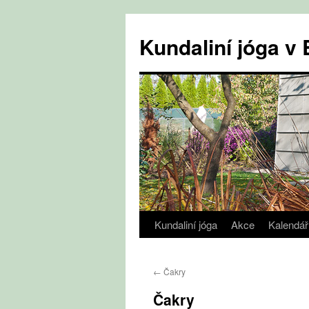
Přejít
k
Kundaliní jóga 
obsahu
webu
Kundaliní jóga
Akce
Kalendář
←
Čakry
Čakry