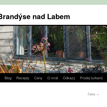
v Brandýse nad Labem
Blog
Recepty
Ceny
O mně
Odkazy
Prodej turbanů
Čakry
→