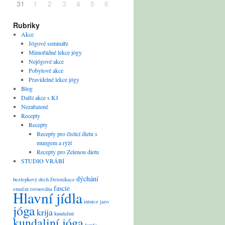
31
1
2
3
4
5
6
Rubriky
Akce
Jógové semináře
Mimořádné lekce jógy
Nejógové akce
Pobytové akce
Pravidelné lekce jógy
Blog
Další akce s KJ
Nezařazené
Recepty
Recepty
Recepty pro čistící dietu s
mungem a rýží
Recepty pro Zelenou dietu
STUDIO VRÁBÍ
dýchání
bezlepkový
dech
Detoxikace
fascie
emoční rovnováha
Hlavní jídla
intuice
jaro
jóga
krija
kundaliní
kundaliní jóga