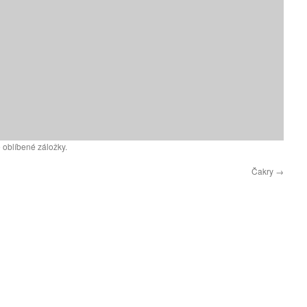
 oblíbené záložky.
Čakry
→