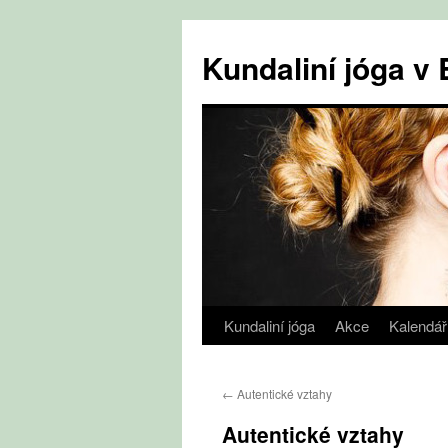
Přejít
k
Kundaliní jóga 
obsahu
webu
Kundaliní jóga
Akce
Kalendář
←
Autentické vztahy
Autentické vztahy