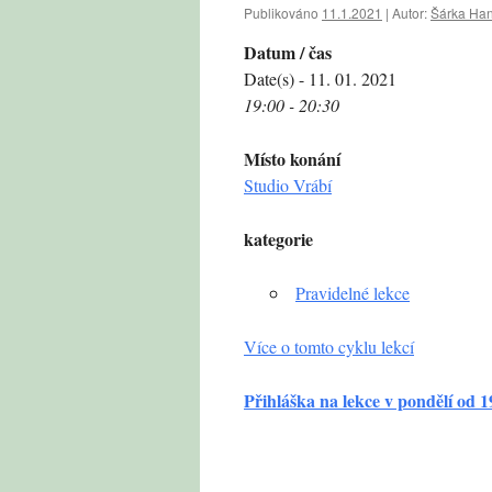
Publikováno
11.1.2021
|
Autor:
Šárka Ha
Datum / čas
Date(s) - 11. 01. 2021
19:00 - 20:30
Místo konání
Studio Vrábí
kategorie
Pravidelné lekce
Více o tomto cyklu lekcí
Přihláška na lekce v pondělí od 