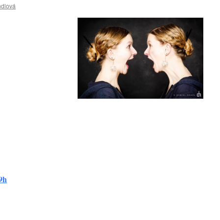
ndlová
19h