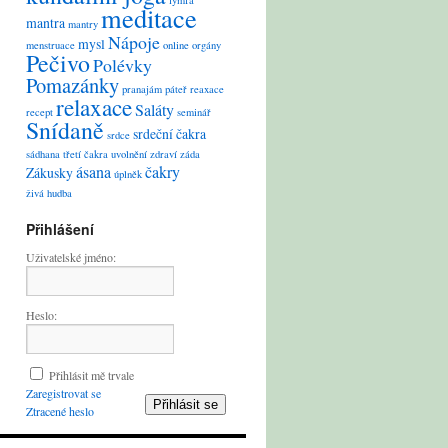
lymfa
meditace
mantra
mantry
Nápoje
mysl
menstruace
online
orgány
Pečivo
Polévky
Pomazánky
pranajám
páteř
reaxace
relaxace
Saláty
recept
seminář
Snídaně
srdeční čakra
srdce
sádhana
třetí čakra
uvolnění
zdraví
záda
ásana
čakry
Zákusky
úplněk
živá hudba
Přihlášení
Uživatelské jméno:
Heslo:
Přihlásit mě trvale
Zaregistrovat se
Přihlásit se
Ztracené heslo