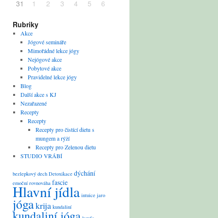
31
1
2
3
4
5
6
Rubriky
Akce
Jógové semináře
Mimořádné lekce jógy
Nejógové akce
Pobytové akce
Pravidelné lekce jógy
Blog
Další akce s KJ
Nezařazené
Recepty
Recepty
Recepty pro čistící dietu s
mungem a rýží
Recepty pro Zelenou dietu
STUDIO VRÁBÍ
dýchání
bezlepkový
dech
Detoxikace
fascie
emoční rovnováha
Hlavní jídla
intuice
jaro
jóga
krija
kundaliní
kundaliní jóga