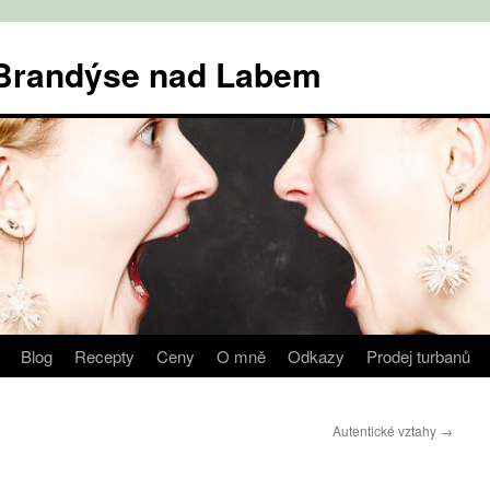
v Brandýse nad Labem
Blog
Recepty
Ceny
O mně
Odkazy
Prodej turbanů
Autentické vztahy
→