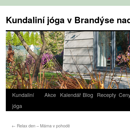
Přejít
k
Kundaliní jóga v Brandýse n
obsahu
webu
Kundaliní
Akce
Kalendář
Blog
Recepty
Cen
jóga
←
Relax den – Máma v pohodě