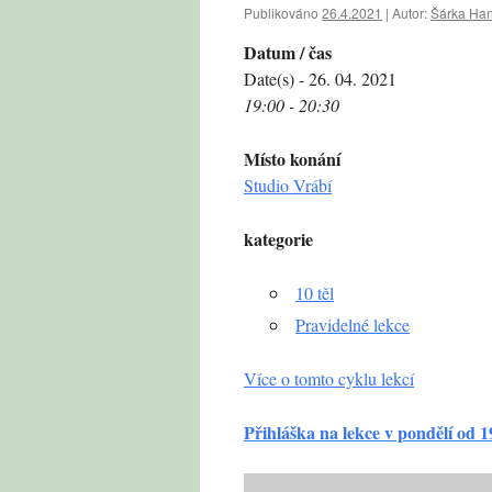
Publikováno
26.4.2021
|
Autor:
Šárka Ha
Datum / čas
Date(s) - 26. 04. 2021
19:00 - 20:30
Místo konání
Studio Vrábí
kategorie
10 těl
Pravidelné lekce
Více o tomto cyklu lekcí
Přihláška na lekce v pondělí od 