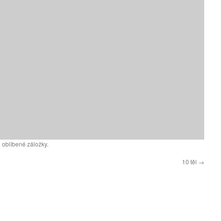
 oblíbené záložky.
10 těl
→