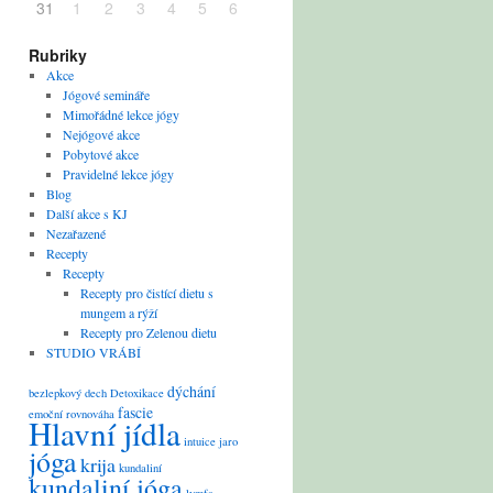
31
1
2
3
4
5
6
Rubriky
Akce
Jógové semináře
Mimořádné lekce jógy
Nejógové akce
Pobytové akce
Pravidelné lekce jógy
Blog
Další akce s KJ
Nezařazené
Recepty
Recepty
Recepty pro čistící dietu s
mungem a rýží
Recepty pro Zelenou dietu
STUDIO VRÁBÍ
dýchání
bezlepkový
dech
Detoxikace
fascie
emoční rovnováha
Hlavní jídla
intuice
jaro
jóga
krija
kundaliní
kundaliní jóga