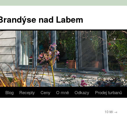
v Brandýse nad Labem
Blog
Recepty
Ceny
O mně
Odkazy
Prodej turbanů
10 těl
→