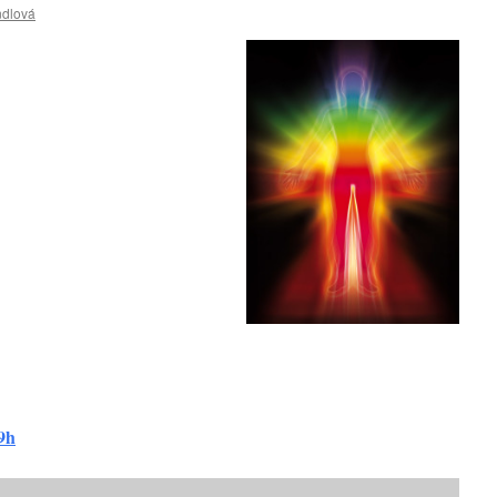
ndlová
19h