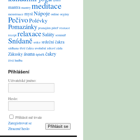
lymfa
meditace
mantra
mantry
Nápoje
mysl
menstruace
online
orgány
Pečivo
Polévky
Pomazánky
pranajám
páteř
reaxace
relaxace
Saláty
recept
seminář
Snídaně
srdeční čakra
srdce
sádhana
třetí čakra
uvolnění
zdraví
záda
ásana
čakry
Zákusky
úplněk
živá hudba
Přihlášení
Uživatelské jméno:
Heslo:
Přihlásit mě trvale
Zaregistrovat se
Přihlásit se
Ztracené heslo