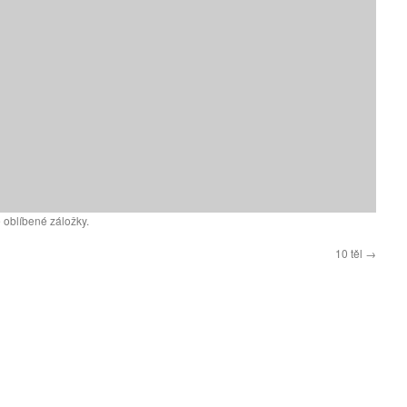
 oblíbené záložky.
10 těl
→