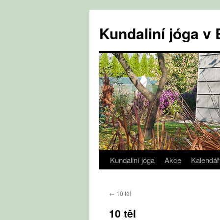
Přejít
k
Kundaliní jóga 
obsahu
webu
Kundaliní jóga
Akce
Kalendář
←
10 těl
10 těl