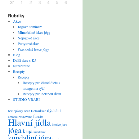
31
1
2
3
4
5
6
Rubriky
Akce
Jógové semináře
Mimořádné lekce jógy
Nejógové akce
Pobytové akce
Pravidelné lekce jógy
Blog
Další akce s KJ
Nezařazené
Recepty
Recepty
Recepty pro čistící dietu s
mungem a rýží
Recepty pro Zelenou dietu
STUDIO VRÁBÍ
dýchání
bezlepkový
dech
Detoxikace
fascie
emoční rovnováha
Hlavní jídla
intuice
jaro
jóga
krija
kundaliní
kundaliní jóga