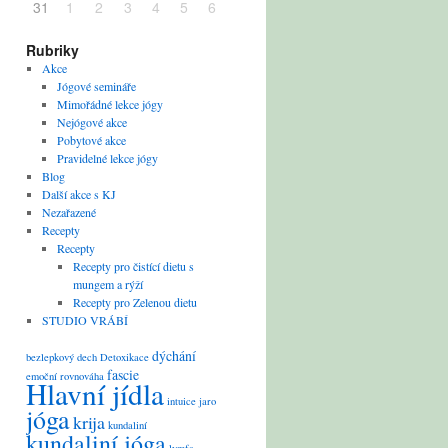
31
1
2
3
4
5
6
Rubriky
Akce
Jógové semináře
Mimořádné lekce jógy
Nejógové akce
Pobytové akce
Pravidelné lekce jógy
Blog
Další akce s KJ
Nezařazené
Recepty
Recepty
Recepty pro čistící dietu s
mungem a rýží
Recepty pro Zelenou dietu
STUDIO VRÁBÍ
dýchání
bezlepkový
dech
Detoxikace
fascie
emoční rovnováha
Hlavní jídla
intuice
jaro
jóga
krija
kundaliní
kundaliní jóga