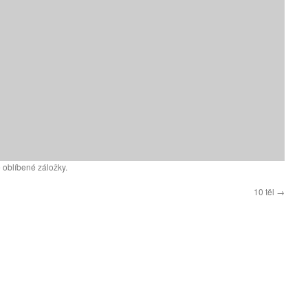
 oblíbené záložky.
10 těl
→