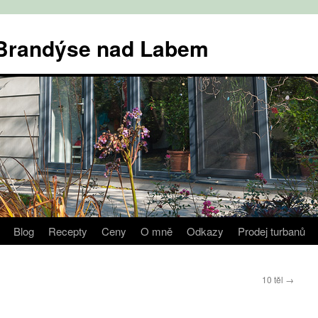
v Brandýse nad Labem
Blog
Recepty
Ceny
O mně
Odkazy
Prodej turbanů
10 těl
→