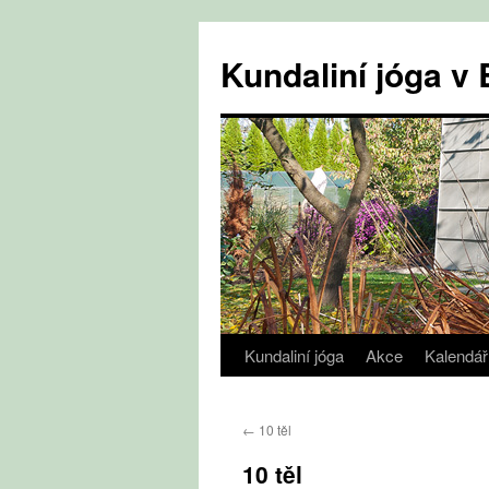
Přejít
k
Kundaliní jóga 
obsahu
webu
Kundaliní jóga
Akce
Kalendář
←
10 těl
10 těl