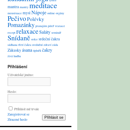
lymfa
meditace
mantra
mantry
Nápoje
mysl
menstruace
online
orgány
Pečivo
Polévky
Pomazánky
pranajám
páteř
reaxace
relaxace
Saláty
recept
seminář
Snídaně
srdeční čakra
srdce
sádhana
třetí čakra
uvolnění
zdraví
záda
ásana
čakry
Zákusky
úplněk
živá hudba
Přihlášení
Uživatelské jméno:
Heslo:
Přihlásit mě trvale
Zaregistrovat se
Přihlásit se
Ztracené heslo