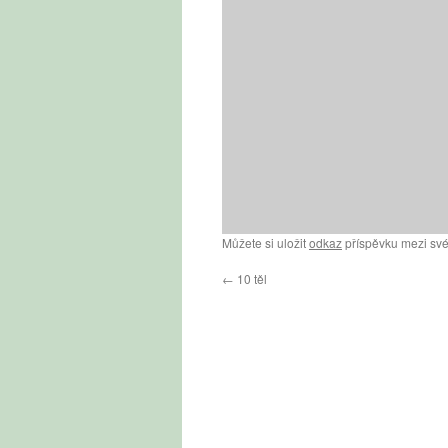
Můžete si uložit
odkaz
příspěvku mezi své
←
10 těl