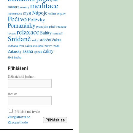
lymfa
meditace
mantra
mantry
Nápoje
mysl
menstruace
online
orgány
Pečivo
Polévky
Pomazánky
pranajám
páteř
reaxace
relaxace
Saláty
recept
seminář
Snídaně
srdeční čakra
srdce
sádhana
třetí čakra
uvolnění
zdraví
záda
ásana
čakry
Zákusky
úplněk
živá hudba
Přihlášení
Uživatelské jméno:
Heslo:
Přihlásit mě trvale
Zaregistrovat se
Přihlásit se
Ztracené heslo