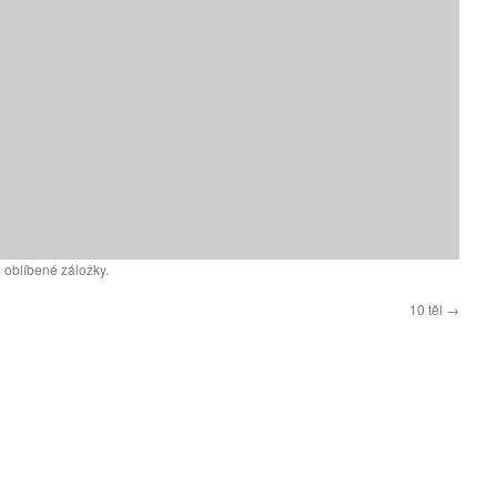
 oblíbené záložky.
10 těl
→