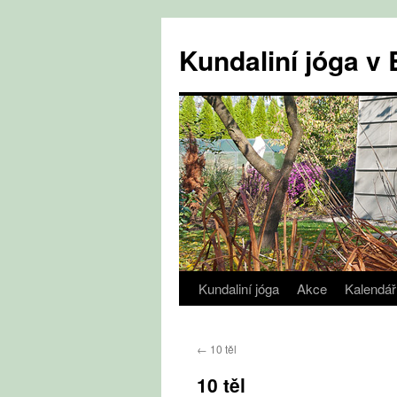
Přejít
k
Kundaliní jóga 
obsahu
webu
Kundaliní jóga
Akce
Kalendář
←
10 těl
10 těl