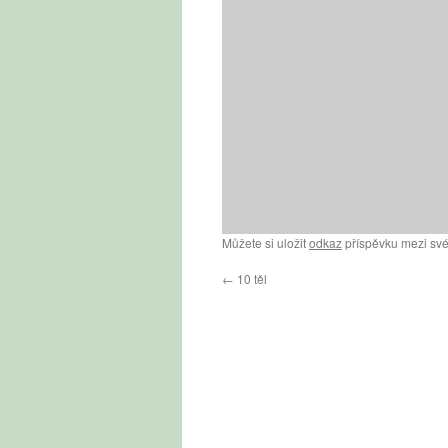
Můžete si uložit
odkaz
příspěvku mezi své
←
10 těl