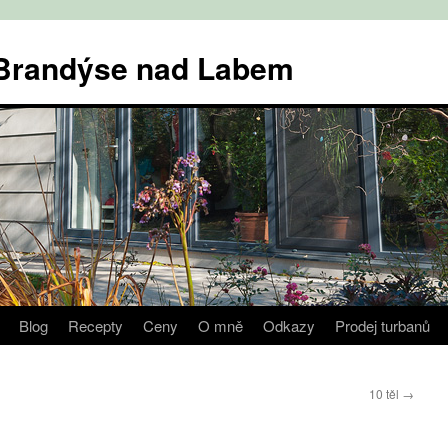
v Brandýse nad Labem
Blog
Recepty
Ceny
O mně
Odkazy
Prodej turbanů
10 těl
→