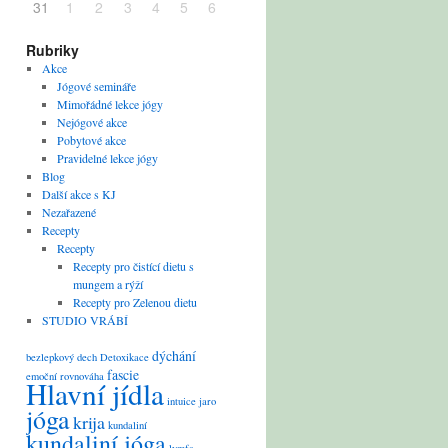
31
1
2
3
4
5
6
Rubriky
Akce
Jógové semináře
Mimořádné lekce jógy
Nejógové akce
Pobytové akce
Pravidelné lekce jógy
Blog
Další akce s KJ
Nezařazené
Recepty
Recepty
Recepty pro čistící dietu s
mungem a rýží
Recepty pro Zelenou dietu
STUDIO VRÁBÍ
dýchání
bezlepkový
dech
Detoxikace
fascie
emoční rovnováha
Hlavní jídla
intuice
jaro
jóga
krija
kundaliní
kundaliní jóga