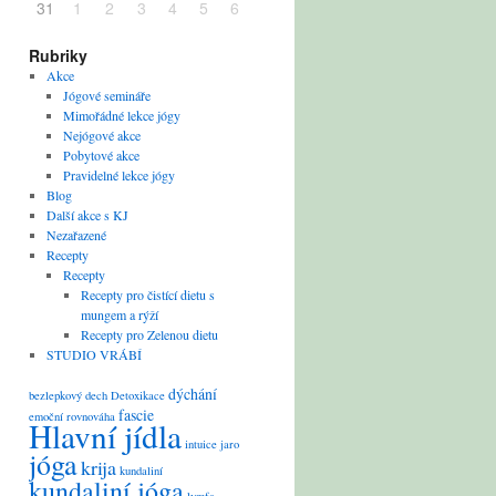
31
1
2
3
4
5
6
Rubriky
Akce
Jógové semináře
Mimořádné lekce jógy
Nejógové akce
Pobytové akce
Pravidelné lekce jógy
Blog
Další akce s KJ
Nezařazené
Recepty
Recepty
Recepty pro čistící dietu s
mungem a rýží
Recepty pro Zelenou dietu
STUDIO VRÁBÍ
dýchání
bezlepkový
dech
Detoxikace
fascie
emoční rovnováha
Hlavní jídla
intuice
jaro
jóga
krija
kundaliní
kundaliní jóga