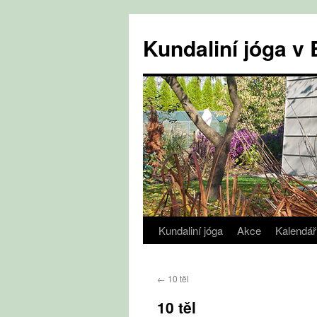
Přejít
k
Kundaliní jóga 
obsahu
webu
Kundaliní jóga
Akce
Kalendář
←
10 těl
10 těl