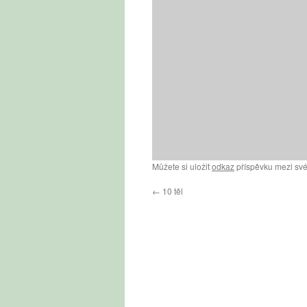
Můžete si uložit
odkaz
příspěvku mezi své
←
10 těl