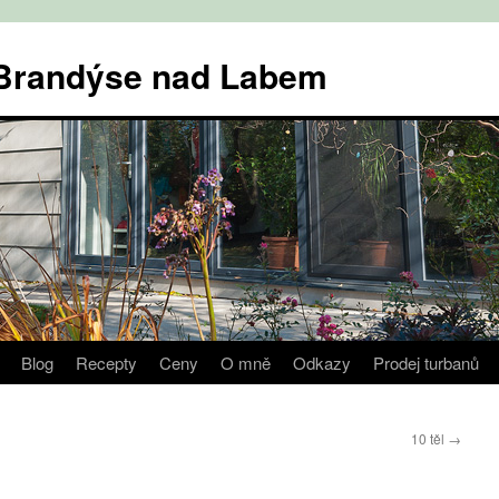
v Brandýse nad Labem
Blog
Recepty
Ceny
O mně
Odkazy
Prodej turbanů
10 těl
→