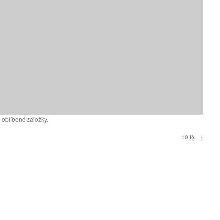
 oblíbené záložky.
10 těl
→