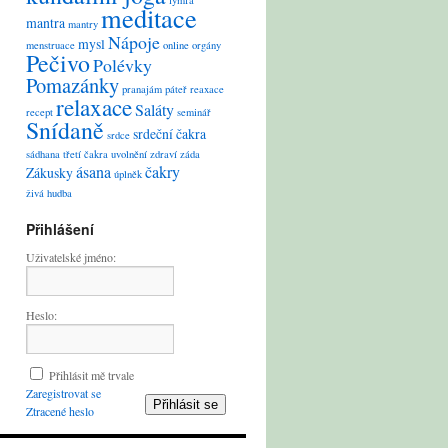
lymfa
meditace
mantra
mantry
Nápoje
mysl
menstruace
online
orgány
Pečivo
Polévky
Pomazánky
pranajám
páteř
reaxace
relaxace
Saláty
recept
seminář
Snídaně
srdeční čakra
srdce
sádhana
třetí čakra
uvolnění
zdraví
záda
ásana
čakry
Zákusky
úplněk
živá hudba
Přihlášení
Uživatelské jméno:
Heslo:
Přihlásit mě trvale
Zaregistrovat se
Přihlásit se
Ztracené heslo