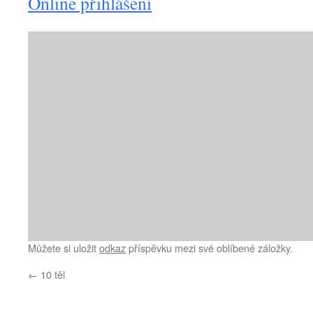
Online přihlášení
Můžete si uložit
odkaz
příspěvku mezi své oblíbené záložky.
←
10 těl