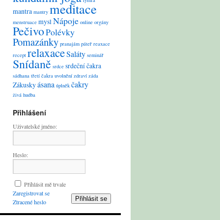
lymfa
meditace
mantra
mantry
Nápoje
mysl
menstruace
online
orgány
Pečivo
Polévky
Pomazánky
pranajám
páteř
reaxace
relaxace
Saláty
recept
seminář
Snídaně
srdeční čakra
srdce
sádhana
třetí čakra
uvolnění
zdraví
záda
ásana
čakry
Zákusky
úplněk
živá hudba
Přihlášení
Uživatelské jméno:
Heslo:
Přihlásit mě trvale
Zaregistrovat se
Přihlásit se
Ztracené heslo