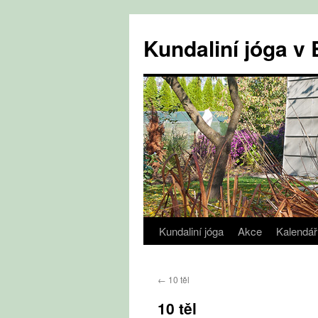
Přejít
k
Kundaliní jóga 
obsahu
webu
Kundaliní jóga
Akce
Kalendář
←
10 těl
10 těl