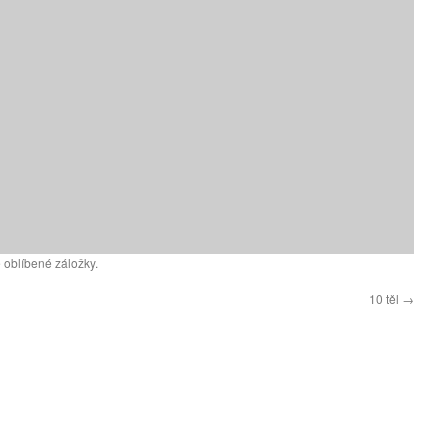
 oblíbené záložky.
10 těl
→