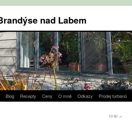
v Brandýse nad Labem
Blog
Recepty
Ceny
O mně
Odkazy
Prodej turbanů
10 těl
→