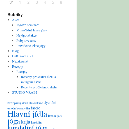
31
1
2
3
4
5
6
Rubriky
Akce
Jógové semináře
Mimořádné lekce jógy
Nejógové akce
Pobytové akce
Pravidelné lekce jógy
Blog
Další akce s KJ
Nezařazené
Recepty
Recepty
Recepty pro čistící dietu s
mungem a rýží
Recepty pro Zelenou dietu
STUDIO VRÁBÍ
dýchání
bezlepkový
dech
Detoxikace
fascie
emoční rovnováha
Hlavní jídla
intuice
jaro
jóga
krija
kundaliní
kundaliní jóga