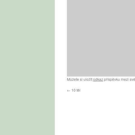
Můžete si uložit
odkaz
příspěvku mezi své
←
10 těl