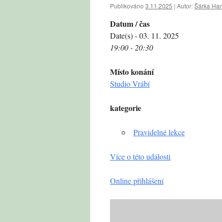
Publikováno
3.11.2025
|
Autor:
Šárka Ha
Datum / čas
Date(s) - 03. 11. 2025
19:00 - 20:30
Místo konání
Studio Vrábí
kategorie
Pravidelné lekce
Více o této události
Online přihlášení