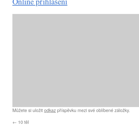
Online přihlášení
Můžete si uložit
odkaz
příspěvku mezi své oblíbené záložky.
←
10 těl