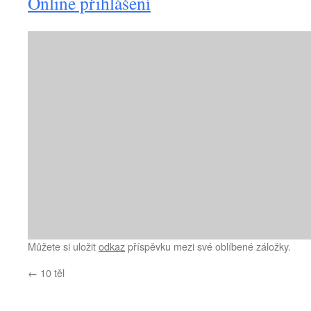
Online přihlášení
Můžete si uložit
odkaz
příspěvku mezi své oblíbené záložky.
←
10 těl