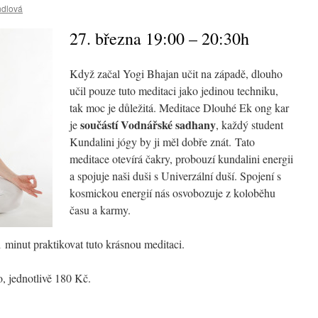
ndlová
27. března 19:00 – 20:30h
Když začal Yogi Bhajan učit na západě, dlouho
učil pouze tuto meditaci jako jedinou techniku,
tak moc je důležitá. Meditace Dlouhé Ek ong kar
součástí Vodnářské sadhany
je
, každý student
Kundalini jógy by ji měl dobře znát.
Tato
meditace otevírá čakry, probouzí kundalini energii
a spojuje naši duši s Univerzální duší. Spojení s
kosmickou energií nás osvobozuje z koloběhu
času a karmy.
 minut praktikovat tuto krásnou meditaci.
, jednotlivě 180 Kč.