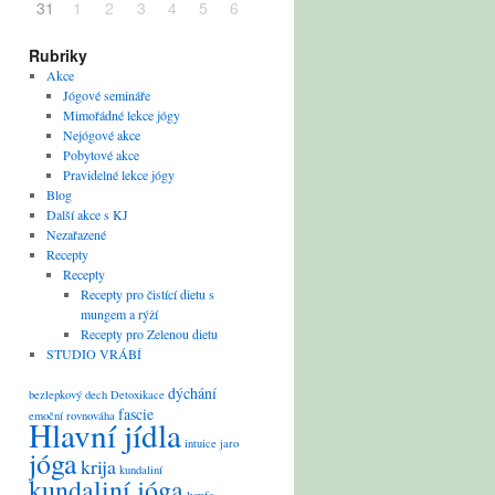
31
1
2
3
4
5
6
Rubriky
Akce
Jógové semináře
Mimořádné lekce jógy
Nejógové akce
Pobytové akce
Pravidelné lekce jógy
Blog
Další akce s KJ
Nezařazené
Recepty
Recepty
Recepty pro čistící dietu s
mungem a rýží
Recepty pro Zelenou dietu
STUDIO VRÁBÍ
dýchání
bezlepkový
dech
Detoxikace
fascie
emoční rovnováha
Hlavní jídla
intuice
jaro
jóga
krija
kundaliní
kundaliní jóga