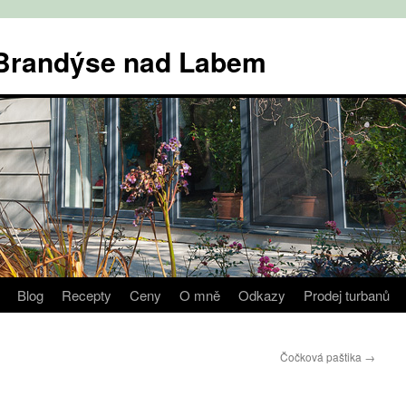
v Brandýse nad Labem
Blog
Recepty
Ceny
O mně
Odkazy
Prodej turbanů
Čočková paštika
→