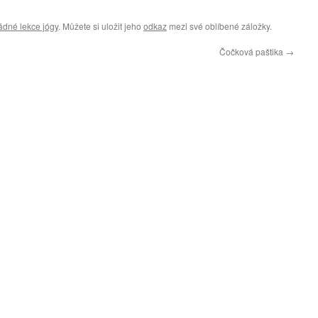
dné lekce jógy
. Můžete si uložit jeho
odkaz
mezi své oblíbené záložky.
Čočková paštika
→