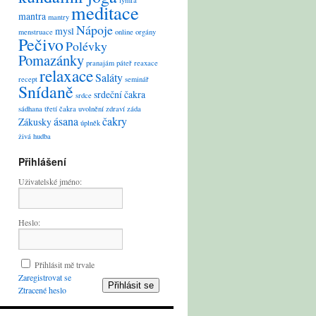
lymfa
meditace
mantra
mantry
Nápoje
mysl
menstruace
online
orgány
Pečivo
Polévky
Pomazánky
pranajám
páteř
reaxace
relaxace
Saláty
recept
seminář
Snídaně
srdeční čakra
srdce
sádhana
třetí čakra
uvolnění
zdraví
záda
ásana
čakry
Zákusky
úplněk
živá hudba
Přihlášení
Uživatelské jméno:
Heslo:
Přihlásit mě trvale
Zaregistrovat se
Přihlásit se
Ztracené heslo