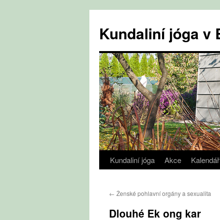
Přejít
k
Kundaliní jóga 
obsahu
webu
Kundaliní jóga
Akce
Kalendář
←
Ženské pohlavní orgány a sexualita
Dlouhé Ek ong kar