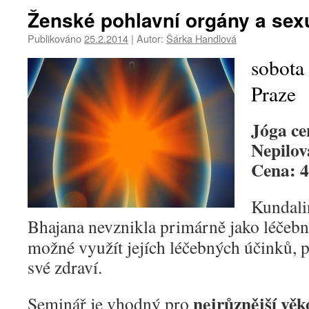
Ženské pohlavní orgány a sexu
Publikováno
25.2.2014
|
Autor:
Šárka Handlová
sobota
Praze
Jóga c
Nepilov
Cena: 
Kundali
Bhajana nevznikla primárně jako léčebný
možné využít jejích léčebných účinků, 
své zdraví.
nejrůznější věk
Seminář je vhodný pro