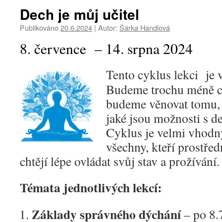
Dech je můj učitel
Publikováno
20.6.2024
|
Autor:
Šárka Handlová
8. července – 14. srpna 2024
Tento cyklus lekci je
Budeme trochu méně cvi
budeme věnovat tomu, 
jaké jsou možnosti s d
Cyklus je velmi vhodn
všechny, kteří prostře
chtějí lépe ovládat svůj stav a prožívání.
Témata jednotlivých lekcí:
Základy správného dýchání
– po 8.7