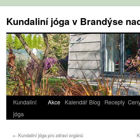
Přejít
k
Kundaliní jóga v Brandýse n
obsahu
webu
Kundaliní
Akce
Kalendář
Blog
Recepty
Cen
jóga
←
Kundaliní jóga pro zdraví orgánů
K