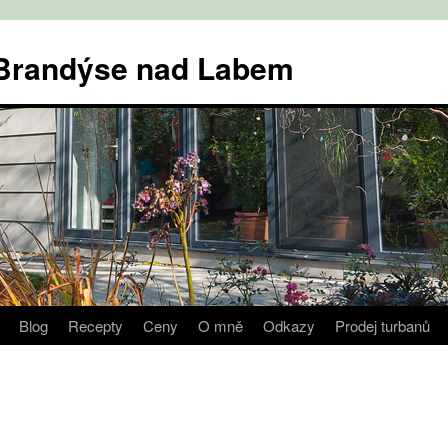
v Brandýse nad Labem
Blog
Recepty
Ceny
O mně
Odkazy
Prodej turbanů