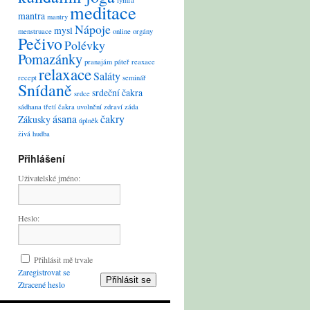
lymfa
meditace
mantra
mantry
Nápoje
mysl
menstruace
online
orgány
Pečivo
Polévky
Pomazánky
pranajám
páteř
reaxace
relaxace
Saláty
recept
seminář
Snídaně
srdeční čakra
srdce
sádhana
třetí čakra
uvolnění
zdraví
záda
ásana
čakry
Zákusky
úplněk
živá hudba
Přihlášení
Uživatelské jméno:
Heslo:
Přihlásit mě trvale
Zaregistrovat se
Přihlásit se
Ztracené heslo