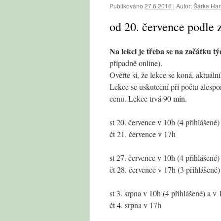
Publikováno
27.6.2016
|
Autor:
Šárka Ha
od 20. července podle
Na lekci je třeba se na začátku tý
případně online).
Ověřte si, že lekce se koná, aktuál
Lekce se uskuteční při počtu alespo
cenu. Lekce trvá 90 min.
st 20. července v 10h (4 přihlášené)
čt 21. července v 17h
st 27. července v 10h (4 přihlášené)
čt 28. července v 17h (3 přihlášené)
st 3. srpna v 10h (4 přihlášené) a v 
čt 4. srpna v 17h