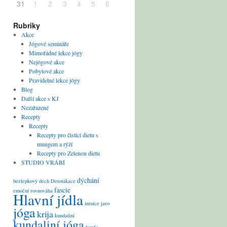
31
1
2
3
4
5
6
Rubriky
Akce
Jógové semináře
Mimořádné lekce jógy
Nejógové akce
Pobytové akce
Pravidelné lekce jógy
Blog
Další akce s KJ
Nezařazené
Recepty
Recepty
Recepty pro čistící dietu s
mungem a rýží
Recepty pro Zelenou dietu
STUDIO VRÁBÍ
dýchání
bezlepkový
dech
Detoxikace
fascie
emoční rovnováha
Hlavní jídla
intuice
jaro
jóga
krija
kundaliní
kundaliní jóga