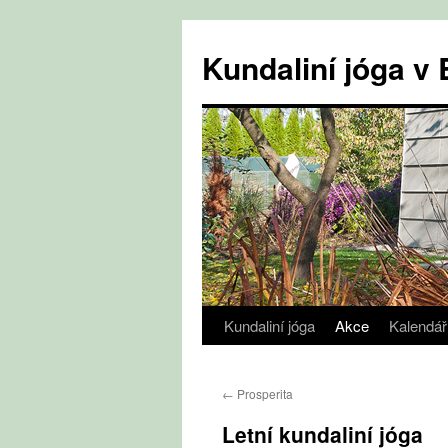
Přejít
k
Kundaliní jóga 
obsahu
webu
Kundaliní jóga
Akce
Kalendář
←
Prosperita
Letní kundaliní jóga