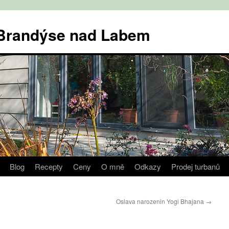
v Brandýse nad Labem
Blog
Recepty
Ceny
O mně
Odkazy
Prodej turbanů
Oslava narozenin Yogi Bhajana
→