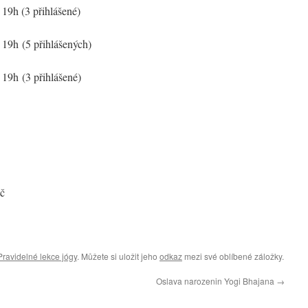
v 19h (3 přihlášené)
v 19h (5 přihlášených)
v 19h (3 přihlášené)
Kč
Pravidelné lekce jógy
. Můžete si uložit jeho
odkaz
mezi své oblíbené záložky.
Oslava narozenin Yogi Bhajana
→