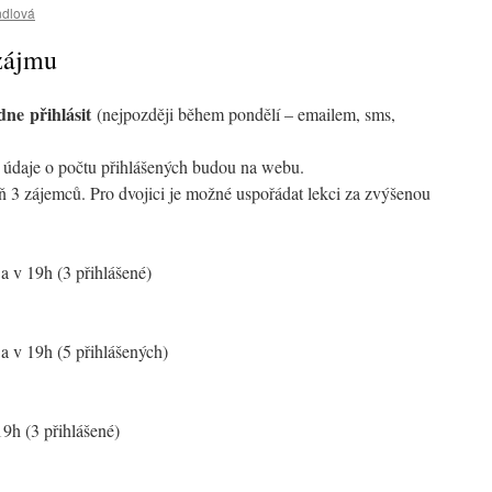
ndlová
 zájmu
dne přihlásit
(nejpozději během pondělí – emailem, sms,
ní údaje o počtu přihlášených budou na webu.
ň 3 zájemců. Pro dvojici je možné uspořádat lekci za zvýšenou
 a v 19h (3 přihlášené)
 a v 19h (5 přihlášených)
19h (3 přihlášené)