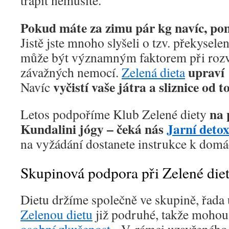
trápit nemusíte.
Pokud máte za zimu pár kg navíc, pom
Jistě jste mnoho slyšeli o tzv. překysele
může být významným faktorem při rozvo
upraví 
závažných nemocí.
Zelená dieta
vyčistí vaše játra a sliznice od t
Navíc
na 
Letos podpoříme Klub Zelené diety
Kundalini jógy – čeká nás
Jarní deto
na vyžádání dostanete instrukce k domá
Skupinová podpora při Zelené die
Dietu držíme společně ve skupině, řada 
Zelenou dietu
již podruhé, takže moho