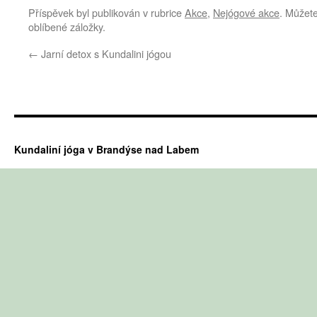
Příspěvek byl publikován v rubrice
Akce
,
Nejógové akce
. Můžete
oblíbené záložky.
←
Jarní detox s Kundalini jógou
Kundaliní jóga v Brandýse nad Labem