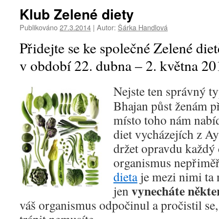
Klub Zelené diety
Publikováno
27.3.2014
|
Autor:
Šárka Handlová
Přidejte se ke společné Zelené diet
v období 22. dubna – 2. května 20
Nejste ten správný ty
Bhajan půst ženám př
místo toho nám nabíd
diet vycházejích z A
držet opravdu každý 
organismus nepřiměř
dieta
je mezi nimi ta 
vynecháte někte
jen
váš organismus odpočinul a pročistil se