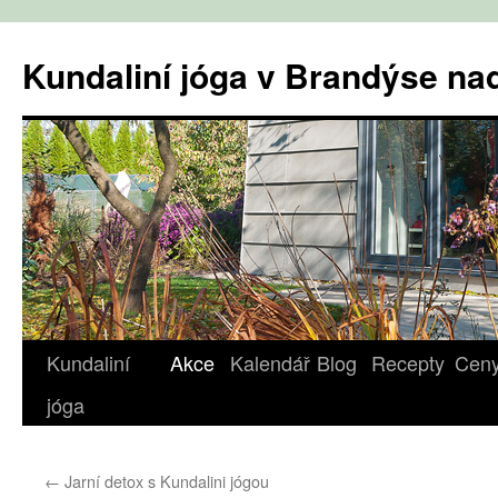
Přejít
k
Kundaliní jóga v Brandýse n
obsahu
webu
Kundaliní
Akce
Kalendář
Blog
Recepty
Cen
jóga
←
Jarní detox s Kundalini jógou