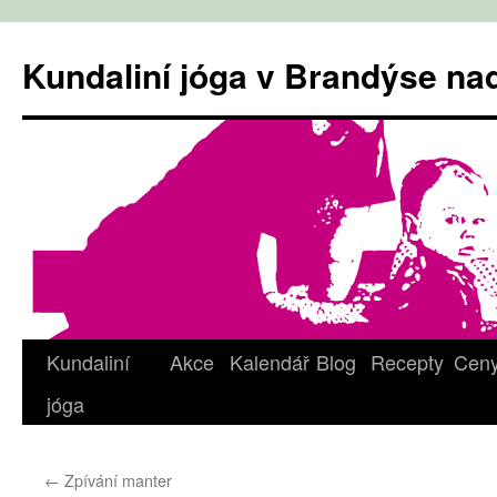
Přejít
k
Kundaliní jóga v Brandýse n
obsahu
webu
Kundaliní
Akce
Kalendář
Blog
Recepty
Cen
jóga
←
Zpívání manter