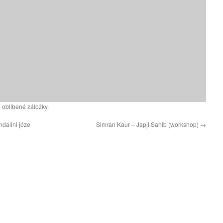
 oblíbené záložky.
dalini józe
Simran Kaur – Japji Sahib (workshop)
→