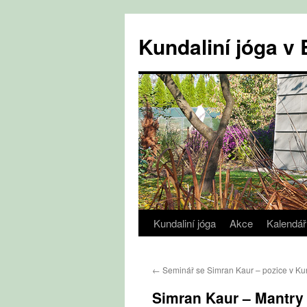
Přejít
k
Kundaliní jóga 
obsahu
webu
Kundaliní jóga
Akce
Kalendář
←
Seminář se Simran Kaur – pozice v Kun
Simran Kaur – Mantry 