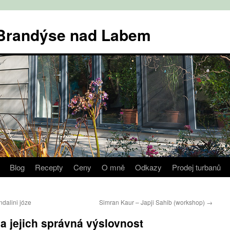
v Brandýse nad Labem
Blog
Recepty
Ceny
O mně
Odkazy
Prodej turbanů
dalini józe
Simran Kaur – Japji Sahib (workshop)
→
a jejich správná výslovnost