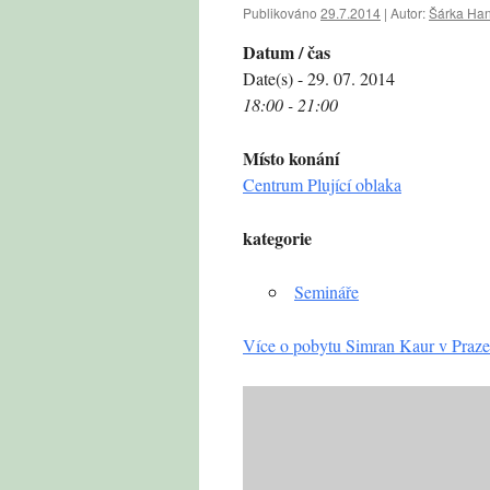
Publikováno
29.7.2014
|
Autor:
Šárka Ha
Datum / čas
Date(s) - 29. 07. 2014
18:00 - 21:00
Místo konání
Centrum Plující oblaka
kategorie
Semináře
Více o pobytu Simran Kaur v Praze