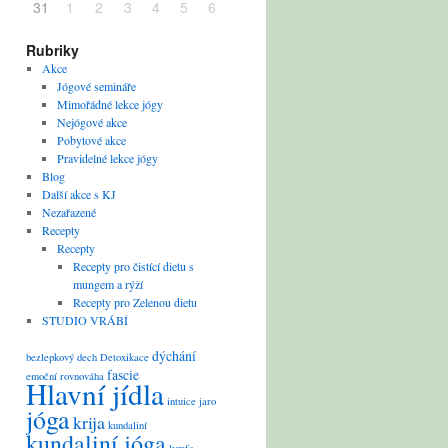
31
1
2
3
4
5
6
Rubriky
Akce
Jógové semináře
Mimořádné lekce jógy
Nejógové akce
Pobytové akce
Pravidelné lekce jógy
Blog
Další akce s KJ
Nezařazené
Recepty
Recepty
Recepty pro čistící dietu s
mungem a rýží
Recepty pro Zelenou dietu
STUDIO VRÁBÍ
dýchání
bezlepkový
dech
Detoxikace
fascie
emoční rovnováha
Hlavní jídla
intuice
jaro
jóga
krija
kundaliní
kundaliní jóga