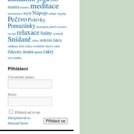
lymfa
meditace
mantra
mantry
Nápoje
mysl
menstruace
online
orgány
Pečivo
Polévky
Pomazánky
pranajám
páteř
reaxace
relaxace
Saláty
recept
seminář
Snídaně
srdeční čakra
srdce
sádhana
třetí čakra
uvolnění
zdraví
záda
ásana
čakry
Zákusky
úplněk
živá hudba
Přihlášení
Uživatelské jméno:
Heslo:
Přihlásit mě trvale
Zaregistrovat se
Přihlásit se
Ztracené heslo