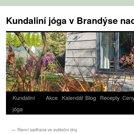
Přejít
k
Kundaliní jóga v Brandýse n
obsahu
webu
Kundaliní
Akce
Kalendář
Blog
Recepty
Cen
jóga
←
Ranní sadhana ve sváteční dny